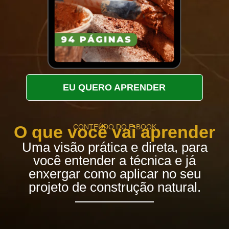
EU QUERO APRENDER
O que você vai aprender
CONTEÚDO DO E-BOOK
Uma visão prática e direta, para
você entender a técnica e já
enxergar como aplicar no seu
projeto de construção natural.