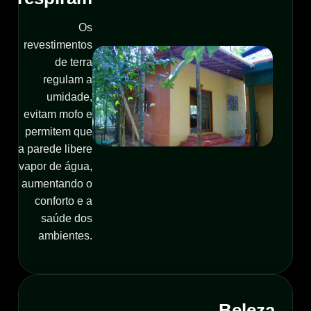
Os
revestimentos
de terra
regulam a
umidade,
evitam mofo e
permitem que
a parede libere
vapor de água,
aumentando o
conforto e a
saúde dos
ambientes.
Beleza,