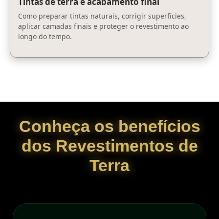
Tintas de terra e acabamento final
Como preparar tintas naturais, corrigir superfícies,
aplicar camadas finais e proteger o revestimento ao
longo do tempo.
Conheça os benefícios
dos Revestimentos de
Terra